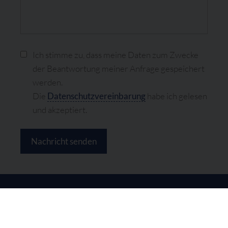
Ich stimme zu, dass meine Daten zum Zwecke
der Beantwortung meiner Anfrage gespeichert
werden.
Die
Datenschutzvereinbarung
habe ich gelesen
und akzeptiert.
Nachricht senden
© 2026 Albrecht Hofmann
Impressum
Datenschutzhinweise