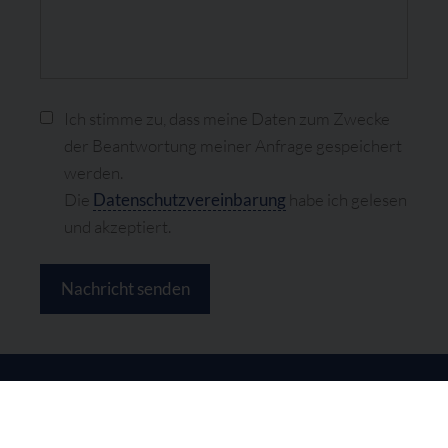
Ich stimme zu, dass meine Daten zum Zwecke
der Beantwortung meiner Anfrage gespeichert
werden.
Die
Datenschutzvereinbarung
habe ich gelesen
und akzeptiert.
Nachricht senden
© 2026 Albrecht Hofmann
Impressum