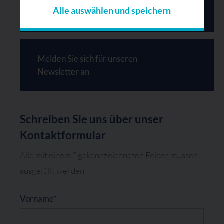
Alle auswählen und speichern
+49 (0)211 / 59829500
Melden Sie sich für unseren
Newsletter an
Schreiben Sie uns über unser
Kontaktformular
Alle mit einem * gekennzeichneten Felder müssen
ausgefüllt werden.
Vorname*